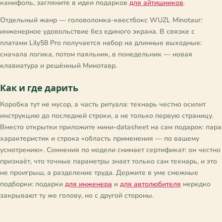
канифоль, загляните в идеи подарков
для айтишников
.
Отдельный жанр — головоломка-квестбокс WUZL Minotaur:
инженерное удовольствие без единого экрана. В связке с
платами Lily58 Pro получается набор на длинные выходные:
сначала логика, потом паяльник, в понедельник — новая
клавиатура и решённый Минотавр.
Как и где дарить
Коробка тут не мусор, а часть ритуала: технарь честно осилит
инструкцию до последней строки, а не только первую страницу.
Вместо открытки приложите мини-datasheet на сам подарок: пара
характеристик и строка «область применения — по вашему
усмотрению». Сомнения по модели снимает сертификат: он честно
признаёт, что точные параметры знает только сам технарь, и это
не проигрыш, а разделение труда. Держите в уме смежные
подборки: подарки
для инженера
и
для автолюбителя
нередко
закрывают ту же голову, но с другой стороны.