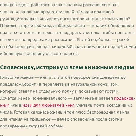
подарок здесь работает как сигнал «мы разглядели в вас
человека за ролью предметника». О чём ваш классный
руководитель рассказывает, когда отвлекается от темы урока?
Походы, старые фильмы, любимые книги — в таких обмолвках и
прячется ответ на вопрос, что подарить учителю, чтобы попасть в
его жизнь за пределами расписания. В этой подборке — расчёт
на оба сценария повода: скромный знак внимания от одной семьи
и большую складчину от всего класса.
Словеснику, историку и всем книжным людям
Классика жанра — книга, и в этой подборке она доведена до
предела: «Хоббит» в переплёте из натуральной кожи, том,
который ставят на отдельную полку и показывают гостям.
Хочется менее монументального — загляните в раздел
подарков-
книг
или в
идеи для любителей книг
: учитель почти всегда из их
числа. Готовая связка: кожаный том плюс беспроводная лампа
для чтения на прищепке — вечер словесника после стопки
проверенных тетрадей собран.