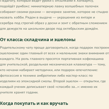
Педагогу, который ведёт уроки с отсылками к Хогвартсу,
подойдёт румбокс: миниатюрную лавку волшебных палочек
собирают своими руками — вечернее занятие, которое не стыдно
назвать хобби. Рядом в выдаче — украшения из янтаря и
серебра под строгий образ у доски и зонт с обратным сложением
для дежурств на школьном дворе под октябрьским дождём.
От класса: складчина и эшелоны
Родительскому чату проще договориться, когда подарок построен
эшелонами: один главный от всех и маленькие знаки внимания от
каждого. На роль главного просятся портативная кофемашина
для учительской, раздельная механическая клавиатура — тому,
кто ночами набирает методички, или подарок-впечатление:
фотосессия в технике амбротипии либо мастер-класс по
изделиям из эпоксидной смолы. Второй эшелон — открытки, где
каждый ученик дописывает своё «спасибо за…»: именно их
учителя хранят годами.
Когда покупать и как вручать