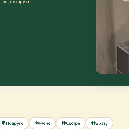
вещь, которую
💐
Подруге
👰
Жене
👭
Сестре
👬
Брату