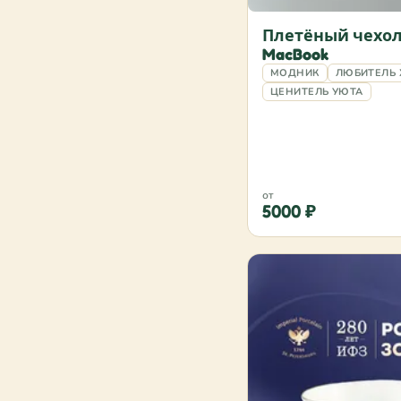
Любитель фэнтэзи
✓
Плетёный чехол
Любитель хендмейда
✓
MacBook
Любитель цветов
✓
МОДНИК
ЛЮБИТЕЛЬ
ЦЕНИТЕЛЬ УЮТА
Любитель чая
✓
Любитель экстремального
✓
спорта
Любитель электроники
✓
Любитель юмора
✓
от
Любитель яркого дизайна
✓
5000 ₽
Любознательный
✓
Модник
✓
Моряк
✓
Мужчина
✓
Пара
✓
Практикующий йогу
✓
Практичный
✓
Путешественник
✓