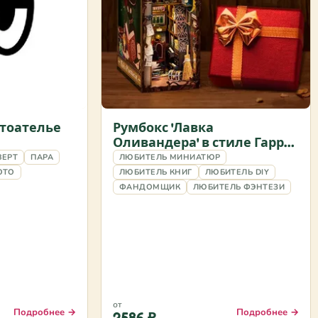
отоателье
Румбокс 'Лавка
Оливандера' в стиле Гарри
Поттера
ВЕРТ
ПАРА
ЛЮБИТЕЛЬ МИНИАТЮР
ОТО
ЛЮБИТЕЛЬ КНИГ
ЛЮБИТЕЛЬ DIY
ФАНДОМЩИК
ЛЮБИТЕЛЬ ФЭНТЕЗИ
от
Подробнее →
Подробнее →
2586 ₽