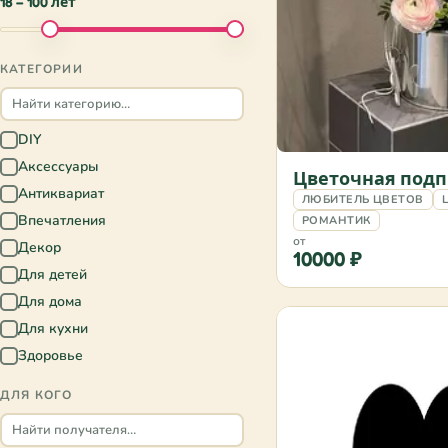
18 – 100 лет
КАТЕГОРИИ
DIY
✓
Аксессуары
✓
Цветочная подп
Антиквариат
✓
ЛЮБИТЕЛЬ ЦВЕТОВ
Впечатления
РОМАНТИК
✓
от
Декор
✓
10000 ₽
Для детей
✓
Для дома
✓
Для кухни
✓
Здоровье
✓
Книги
✓
ДЛЯ КОГО
Мастер-классы
✓
Образование
✓