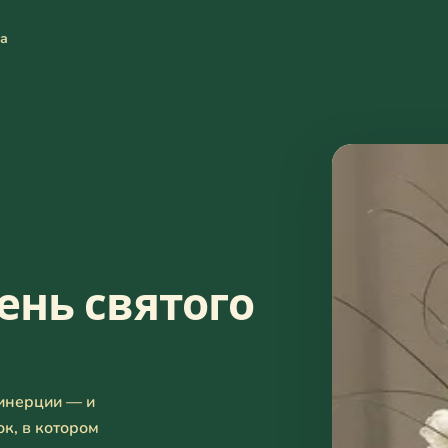
та
ень святого
 инерции — и
к, в котором