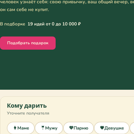
человек узнаёт себя: свою привычку, ваш общий вечер, 
он сам себе не купит.
В подборке
19 идей от 0 до 10 000 ₽
Подобрать подарок
Кому дарить
Уточните получателя
👩
Маме
🤵
Мужу
💙
Парню
💗
Девушке