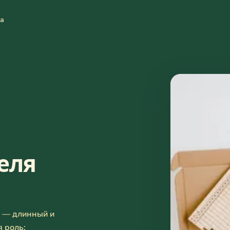
та
еля
» — длинный и
 роль: