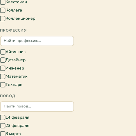
Квестоман
✓
Электроника
✓
Коллега
✓
Коллекционер
✓
Кулинар
✓
ПРОФЕССИЯ
Любитель DIY
✓
Любитель анимэ
✓
Любитель ароматерапии
Айтишник
✓
✓
Любитель вечеринок
Дизайнер
✓
✓
Любитель вина
Инженер
✓
✓
Любитель выпечки
Математик
✓
✓
Любитель гаджетов
Технарь
✓
✓
Любитель головоломок
✓
ПОВОД
Любитель гончарного дела
✓
Любитель горячих напитков
✓
Любитель динозавров
14 февраля
✓
✓
Любитель животных
23 февраля
✓
✓
Любитель игр
8 марта
✓
✓