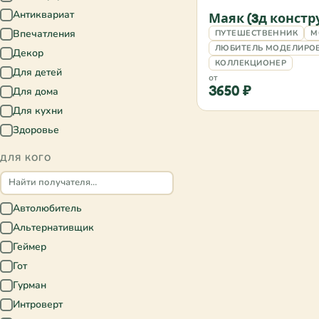
Антиквариат
✓
Маяк (3д констр
Впечатления
ПУТЕШЕСТВЕННИК
М
✓
ЛЮБИТЕЛЬ МОДЕЛИРО
Декор
✓
КОЛЛЕКЦИОНЕР
Для детей
✓
от
3650 ₽
Для дома
✓
Для кухни
✓
Здоровье
✓
Книги
✓
ДЛЯ КОГО
Мастер-классы
✓
Образование
✓
Одежда
Автолюбитель
✓
✓
Посуда
Альтернативщик
✓
✓
Совместное
Геймер
✓
✓
времяпрепровождение
Гот
✓
Спорт
✓
Гурман
✓
Украшения
✓
Интроверт
✓
Хобби и творчество
✓