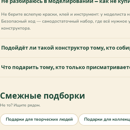
Любитель электроники
Не разбираюсь в моделировании — как не куп
✓
Любитель юмора
✓
Не берите вслепую краски, клей и инструмент: у моделиста н
Любитель яркого дизайна
✓
Безопасный ход — самодостаточный набор, где всё нужное у
Любознательный
✓
конструктора.
Модник
✓
Моряк
✓
Мужчина
Подойдёт ли такой конструктор тому, кто соб
✓
Пара
✓
Практикующий йогу
✓
Что подарить тому, кто только присматривае
Практичный
✓
Путешественник
✓
Ребёнок
✓
Смежные подборки
Родитель
✓
Романтик
✓
Не то? Ищите рядом.
Руководитель
✓
Семейный человек
✓
Подарки для творческих людей
Подарки для коллек
Семья
✓