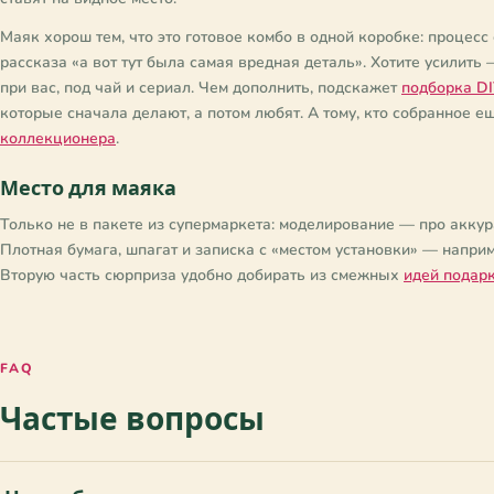
Любитель природы
Свадьба (фарфоровая)
✓
✓
Любитель релаксации
Свадьба (хрустальная)
✓
✓
Маяк хорош тем, что это готовое комбо в одной коробке: процесс 
рассказа «а вот тут была самая вредная деталь». Хотите усилить 
Любитель ретро
Хеллоуин
✓
✓
при вас, под чай и сериал. Чем дополнить, подскажет
подборка DI
Любитель рукоделия
Хэллоуин
✓
✓
которые сначала делают, а потом любят. А тому, кто собранное е
Любитель ручной работы
Юбилей
✓
✓
коллекционера
.
Любитель символики
✓
Любитель традиций
✓
Место для маяка
Любитель украшений
✓
Только не в пакете из супермаркета: моделирование — про аккура
Любитель фитнеса
✓
Плотная бумага, шпагат и записка с «местом установки» — наприме
Любитель фото
✓
Вторую часть сюрприза удобно добирать из смежных
идей подар
Любитель фэнтези
✓
Любитель фэнтэзи
✓
Любитель хендмейда
✓
FAQ
Любитель цветов
✓
Частые вопросы
Любитель чая
✓
Любитель экстремального
✓
спорта