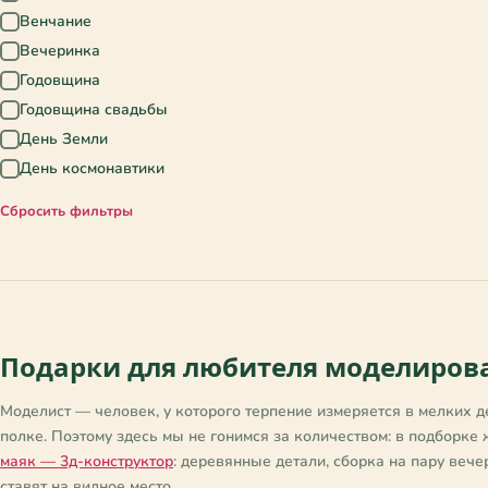
Любитель истории
Венчание
✓
✓
Любитель качественных
Вечеринка
✓
✓
украшений
Годовщина
✓
Любитель книг
✓
Годовщина свадьбы
✓
Любитель комиксов
✓
День Земли
✓
Любитель комфорта
✓
День космонавтики
✓
Любитель космоса
✓
День мамы
✓
Любитель кофе
Сбросить фильтры
✓
День учителя
✓
Любитель кошек
✓
Корпоратив
✓
Любитель миниатюр
✓
Лето
✓
Любитель мистики
✓
Новоселье
✓
Любитель моделирования
✓
Новый год
✓
Любитель музыки
✓
Подарки для любителя моделирова
Рождество
✓
Любитель необычного дизайна
✓
Свадьба
✓
Моделист — человек, у которого терпение измеряется в мелких де
Любитель необычных
✓
украшений
Свадьба (медная)
✓
полке. Поэтому здесь мы не гонимся за количеством: в подборке ж
маяк — 3д-конструктор
Любитель порядка и чистоты
: деревянные детали, сборка на пару вече
Свадьба (серебряная)
✓
✓
ставят на видное место.