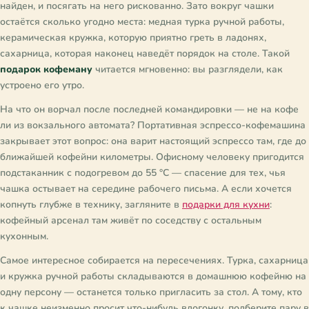
найден, и посягать на него рискованно. Зато вокруг чашки
остаётся сколько угодно места: медная турка ручной работы,
керамическая кружка, которую приятно греть в ладонях,
сахарница, которая наконец наведёт порядок на столе. Такой
подарок кофеману
читается мгновенно: вы разглядели, как
устроено его утро.
На что он ворчал после последней командировки — не на кофе
ли из вокзального автомата? Портативная эспрессо-кофемашина
закрывает этот вопрос: она варит настоящий эспрессо там, где до
ближайшей кофейни километры. Офисному человеку пригодится
подстаканник с подогревом до 55 °C — спасение для тех, чья
чашка остывает на середине рабочего письма. А если хочется
копнуть глубже в технику, загляните в
подарки для кухни
:
кофейный арсенал там живёт по соседству с остальным
кухонным.
Самое интересное собирается на пересечениях. Турка, сахарница
и кружка ручной работы складываются в домашнюю кофейню на
одну персону — останется только пригласить за стол. А тому, кто
к чашке неизменно просит что-нибудь вдогонку, подберите пару в