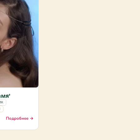
амя'
ИК
И
Подробнее →