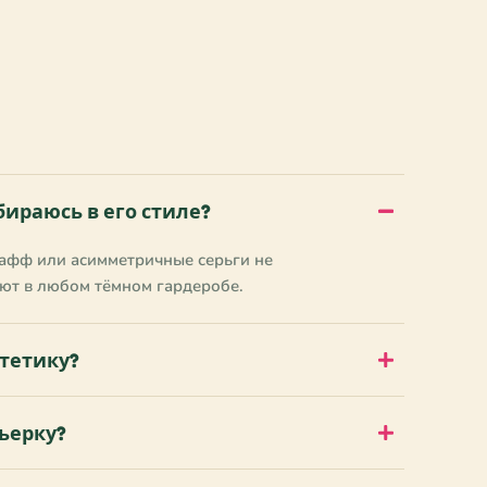
бираюсь в его стиле?
 кафф или асимметричные серьги не
ют в любом тёмном гардеробе.
стетику?
ьерку?