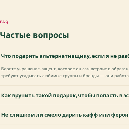
Любитель украшений
✓
Любитель фитнеса
✓
Любитель фото
FAQ
✓
Любитель фэнтези
✓
Частые вопросы
Любитель фэнтэзи
✓
Любитель хендмейда
✓
Любитель цветов
✓
Что подарить альтернативщику, если я не раз
Любитель чая
✓
Любитель экстремального
Берите украшение-акцент, которое он сам встроит в образ:
✓
спорта
требуют угадывать любимые группы и бренды — они работа
Любитель электроники
✓
Любитель юмора
✓
Как вручить такой подарок, чтобы попасть в э
Любитель яркого дизайна
✓
Любознательный
✓
Модник
✓
Не слишком ли смело дарить кафф или ферон
Моряк
✓
Мужчина
✓