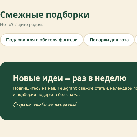
Пара
✓
Смежные подборки
Практикующий йогу
✓
Практичный
✓
Не то? Ищите рядом.
Путешественник
✓
Ребёнок
Подарки для любителя фэнтези
Подарки для гота
✓
Родитель
✓
Романтик
✓
Руководитель
✓
Семейный человек
✓
Новые идеи — раз в неделю
Семья
✓
Подпишитесь на наш Telegram: свежие статьи, календарь п
Сладкоежка
✓
и подборки подарков без спама.
Спортсмен
✓
Сохрани, чтобы не потерять!
Студент
✓
Творческий
✓
Фандомщик
✓
Фотолюбитель
✓