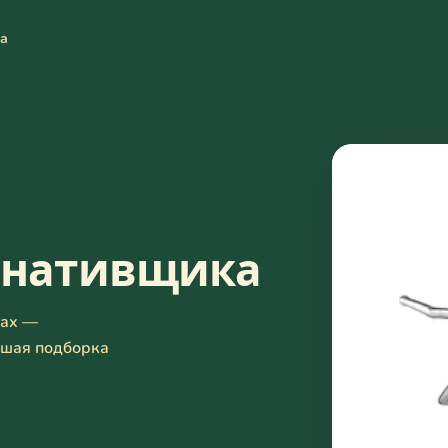
та
рнативщика
лах —
ьшая подборка