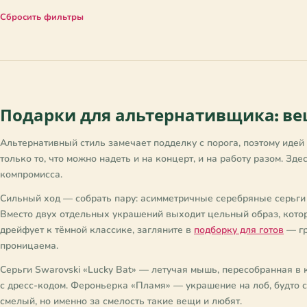
День мамы
✓
Любитель кофе
Сбросить фильтры
✓
День учителя
✓
Любитель кошек
✓
Корпоратив
✓
Любитель миниатюр
✓
Лето
✓
Любитель мистики
✓
Новоселье
✓
Любитель моделирования
✓
Новый год
✓
Любитель музыки
✓
Подарки для альтернативщика: ве
Рождество
✓
Любитель необычного дизайна
✓
Свадьба
✓
Альтернативный стиль замечает подделку с порога, поэтому идей
Любитель необычных
✓
украшений
Свадьба (медная)
✓
только то, что можно надеть и на концерт, и на работу разом. Зд
компромисса.
Любитель порядка и чистоты
Свадьба (серебряная)
✓
✓
Любитель природы
Свадьба (фарфоровая)
✓
✓
Сильный ход — собрать пару: асимметричные серебряные серьги «
Любитель релаксации
Свадьба (хрустальная)
✓
✓
Вместо двух отдельных украшений выходит цельный образ, котор
дрейфует к тёмной классике, загляните в
Любитель ретро
подборку для готов
— гр
Хеллоуин
✓
✓
проницаема.
Любитель рукоделия
Хэллоуин
✓
✓
Любитель ручной работы
Юбилей
✓
✓
Серьги Swarovski «Lucky Bat» — летучая мышь, пересобранная в 
с дресс-кодом. Фероньерка «Пламя» — украшение на лоб, будто
Любитель символики
✓
смелый, но именно за смелость такие вещи и любят.
Любитель традиций
✓