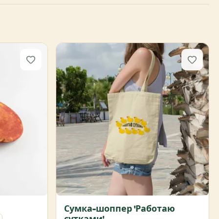
Сумка-шоппер 'Работаю
сутками'