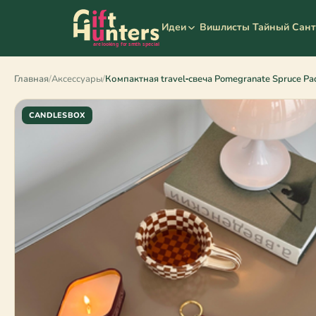
Вишлисты
Тайный Сан
Идеи
Главная
/
Аксессуары
/
Компактная travel‑свеча Pomegranate Spruce P
CANDLESBOX