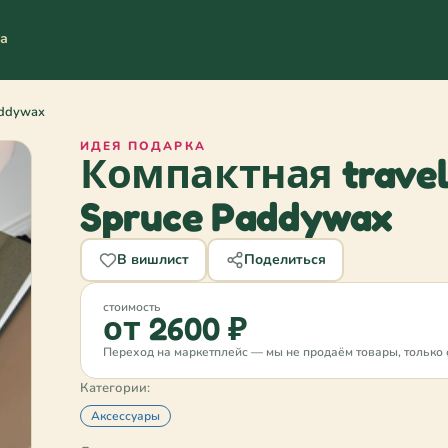
та
addywax
ИДЕЯ ПОДАРКА
Компактная travel
Spruce Paddywax
В вишлист
Поделиться
стоимость
от 2600 ₽
Переход на маркетплейс — мы не продаём товары, только 
Категории:
Аксессуары