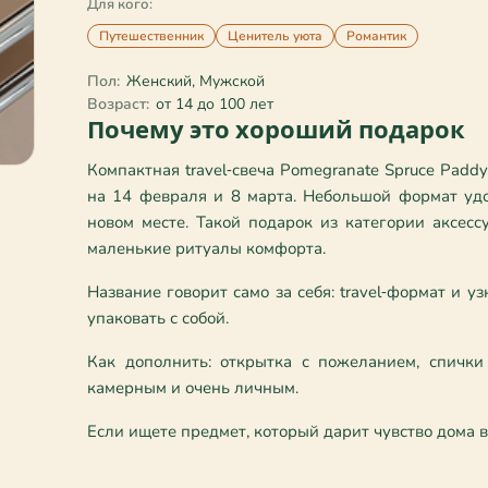
Для кого:
Путешественник
Ценитель уюта
Романтик
Пол:
Женский, Мужской
Возраст:
от 14 до 100 лет
Почему это хороший подарок
Компактная travel‑свеча Pomegranate Spruce Pad
на 14 февраля и 8 марта. Небольшой формат удоб
новом месте. Такой подарок из категории аксесс
маленькие ритуалы комфорта.
Название говорит само за себя: travel‑формат и у
упаковать с собой.
Как дополнить: открытка с пожеланием, спички 
камерным и очень личным.
Если ищете предмет, который дарит чувство дома 