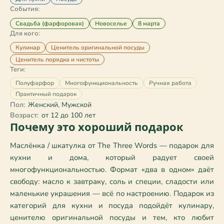
События:
Свадьба (фарфоровая)
Новоселье
8 марта
Для кого:
Кулинар
Ценитель оригинальной посуды
Ценитель порядка и чистоты
Теги:
Полуфарфор
Многофункциональность
Ручная работа
Практичный подарок
Пол:
Женский, Мужской
Возраст:
от 12 до 100 лет
Почему это хороший подарок
Маслёнка / шкатулка от The Three Words — подарок для 
кухни и дома, который радует своей 
многофункциональностью. Формат «два в одном» даёт 
свободу: масло к завтраку, соль и специи, сладости или 
маленькие украшения — всё по настроению. Подарок из 
категорий для кухни и посуда подойдёт кулинару, 
ценителю оригинальной посуды и тем, кто любит 