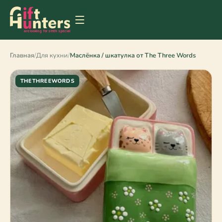
Главная
/
Для кухни
/
Маслёнка / шкатулка от The Three Words
THETHREEWORDS