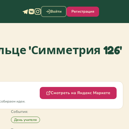
Войти
Регистрация
ьце 'Симметрия 126'
Смотреть на Яндекс Маркете
собираем идеи.
События:
День учителя