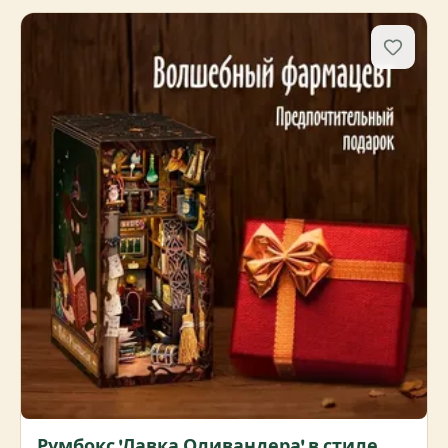
Румбокс 'Лавка Оливандера' в стиле